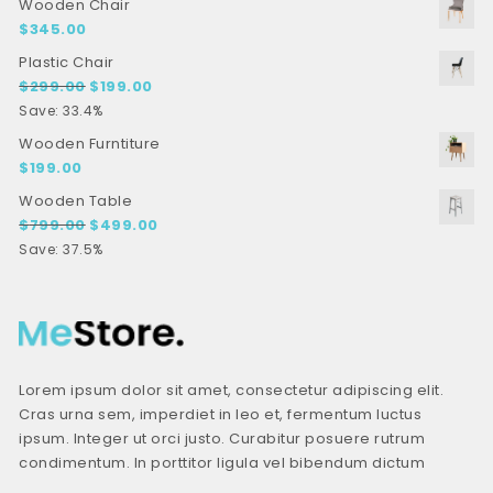
Wooden Chair
$
345.00
Plastic Chair
Original price was: $299.00.
Current price is: $199.00.
$
299.00
$
199.00
Save: 33.4%
Wooden Furntiture
$
199.00
Wooden Table
Original price was: $799.00.
Current price is: $499.00.
$
799.00
$
499.00
Save: 37.5%
Lorem ipsum dolor sit amet, consectetur adipiscing elit.
Cras urna sem, imperdiet in leo et, fermentum luctus
ipsum. Integer ut orci justo. Curabitur posuere rutrum
condimentum. In porttitor ligula vel bibendum dictum