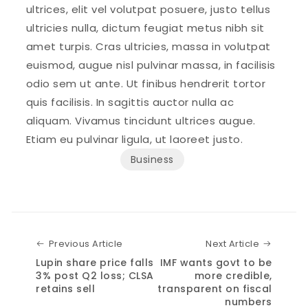
ultrices, elit vel volutpat posuere, justo tellus
ultricies nulla, dictum feugiat metus nibh sit
amet turpis. Cras ultricies, massa in volutpat
euismod, augue nisl pulvinar massa, in facilisis
odio sem ut ante. Ut finibus hendrerit tortor
quis facilisis. In sagittis auctor nulla ac
aliquam. Vivamus tincidunt ultrices augue.
Etiam eu pulvinar ligula, ut laoreet justo.
Business
Previous Article
Next Art
Previous Article
Next Article
Lupin share price falls
IMF wants govt to be
3% post Q2 loss; CLSA
more credible,
retains sell
transparent on fiscal
numbers