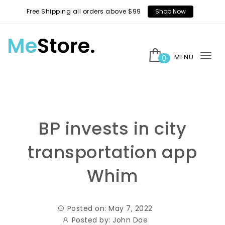
Skip to content
Free Shipping all orders above $99
Shop Now
MENU
0
Tog
MeStore
nav
BP invests in city
transportation app
Whim
Posted on: May 7, 2022
Posted by:
John Doe