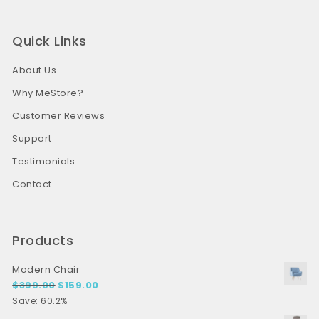
Quick Links
About Us
Why MeStore?
Customer Reviews
Support
Testimonials
Contact
Products
Modern Chair
Original price was: $399.00.
Current price is: $159.00.
$
399.00
$
159.00
Save: 60.2%