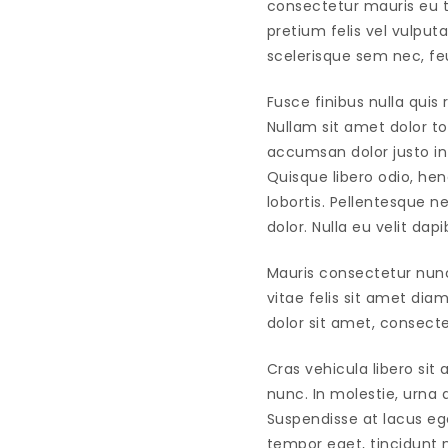
consectetur mauris eu ti
pretium felis vel vulput
scelerisque sem nec, feu
Fusce finibus nulla quis 
Nullam sit amet dolor tor
accumsan dolor justo in
Quisque libero odio, hen
lobortis. Pellentesque n
dolor. Nulla eu velit dap
Mauris consectetur nunc
vitae felis sit amet di
dolor sit amet, consecte
Cras vehicula libero sit
nunc. In molestie, urna 
Suspendisse at lacus ege
tempor eget, tincidunt n