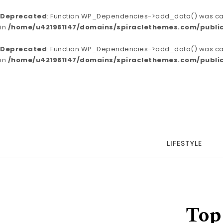
Deprecated
: Function WP_Dependencies->add_data() was call
in
/home/u421981147/domains/spiraclethemes.com/publi
Deprecated
: Function WP_Dependencies->add_data() was call
in
/home/u421981147/domains/spiraclethemes.com/publi
Skip to content
Blogson
LIFESTYLE
Top