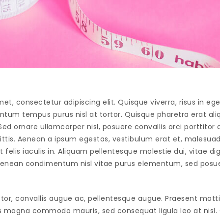
et, consectetur adipiscing elit. Quisque viverra, risus in eg
tum tempus purus nisl at tortor. Quisque pharetra erat ali
Sed ornare ullamcorper nisl, posuere convallis orci porttitor
agittis. Aenean a ipsum egestas, vestibulum erat et, malesua
t felis iaculis in. Aliquam pellentesque molestie dui, vitae d
Aenean condimentum nisl vitae purus elementum, sed posuer
tor, convallis augue ac, pellentesque augue. Praesent matti
s magna commodo mauris, sed consequat ligula leo at nisl.