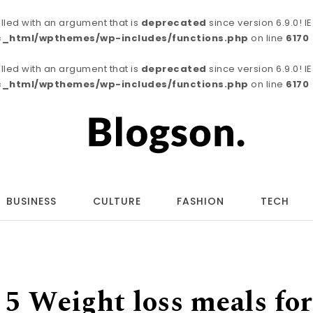
ed with an argument that is
deprecated
since version 6.9.0! 
c_html/wpthemes/wp-includes/functions.php
on line
6170
ed with an argument that is
deprecated
since version 6.9.0! 
c_html/wpthemes/wp-includes/functions.php
on line
6170
BUSINESS
CULTURE
FASHION
TECH
 5 Weight loss meals for