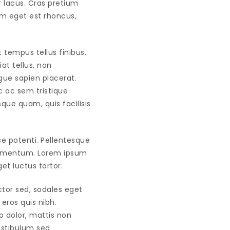
r lacus. Cras pretium
lum eget est rhoncus,
t tempus tellus finibus.
iat tellus, non
gue sapien placerat.
nc ac sem tristique
sque quam, quis facilisis
e potenti. Pellentesque
fermentum. Lorem ipsum
et luctus tortor.
ctor sed, sodales eget
 eros quis nibh.
eo dolor, mattis non
Vestibulum sed