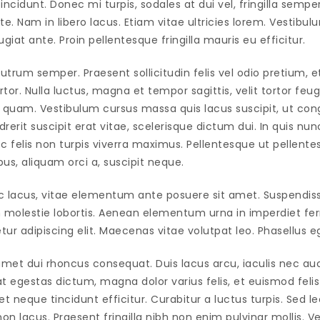
ncidunt. Donec mi turpis, sodales at dui vel, fringilla sempe
ate. Nam in libero lacus. Etiam vitae ultricies lorem. Vestibu
giat ante. Proin pellentesque fringilla mauris eu efficitur.
rutrum semper. Praesent sollicitudin felis vel odio pretium, e
tor. Nulla luctus, magna et tempor sagittis, velit tortor feug
 quam. Vestibulum cursus massa quis lacus suscipit, ut con
drerit suscipit erat vitae, scelerisque dictum dui. In quis nu
ec felis non turpis viverra maximus. Pellentesque ut pellente
ibus, aliquam orci a, suscipit neque.
 lacus, vitae elementum ante posuere sit amet. Suspendiss
am molestie lobortis. Aenean elementum urna in imperdiet 
tur adipiscing elit. Maecenas vitae volutpat leo. Phasellus eg
 amet dui rhoncus consequat. Duis lacus arcu, iaculis nec au
at egestas dictum, magna dolor varius felis, et euismod felis
t neque tincidunt efficitur. Curabitur a luctus turpis. Sed l
on lacus. Praesent fringilla nibh non enim pulvinar mollis. 