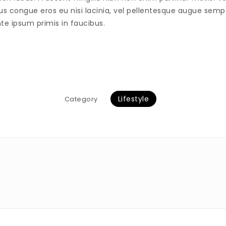
us congue eros eu nisi lacinia, vel pellentesque augue semp
e ipsum primis in faucibus.
Lifestyle
Category